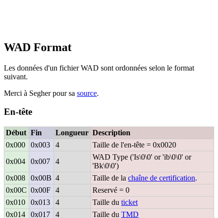
WAD Format
Les données d'un fichier WAD sont ordonnées selon le format
suivant.
Merci à Segher pour sa
source
.
En-tête
Début
Fin
Longueur
Description
0x000
0x003
4
Taille de l'en-tête = 0x0020
WAD Type ('Is\0\0' or 'ib\0\0' or
0x004
0x007
4
'Bk\0\0')
0x008
0x00B
4
Taille de la
chaîne de certification
.
0x00C
0x00F
4
Reservé = 0
0x010
0x013
4
Taille du
ticket
0x014
0x017
4
Taille du
TMD