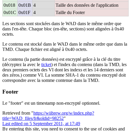
0x018
0x01B
4
Taille des données de l'application
0x01C
0x01F
4
Taille du Footer
Les sections sont stockées dans le WAD dans le même ordre que
dans l'en-tête. Chaque bloc (en-tête, sections) sont alignées à 0x40
octets.
Le contenu est stocké dans le WAD dans le même ordre que dans la
TMD. Chaque fichier est aligné à 0x40 octets.
Le contenu (la partie données) est encrypté grâce à la clé du titre
(décryptez la avec le
ticket
) et l'index du contenu (dans la TMD, les
deux premiers octets des VI dont les indexs et les 14 derniers sont
des zéros.) comme VI. La somme SHA-1 du contenu encrypté doit
correspondre avec la somme contenue dans la TMD.
Footer
Le "footer" est un timestamp non-encrypté optionnel.
Retrieved from "
https://wiibrew.org/w/index.php?
title=WAD_files/fr&oldid=98252
"
Last edited on 5 September 2011, at 17:49
By entering this site, you need to consent to the use of cookies and