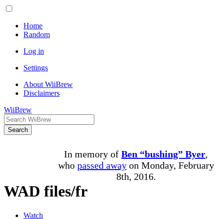
Home
Random
Log in
Settings
About WiiBrew
Disclaimers
WiiBrew
Search
In memory of
Ben “bushing” Byer
,
who
passed away
on Monday, February
8th, 2016.
WAD files/fr
Watch