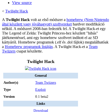
View source
<
Twilight Hack
A
Twilight Hack
volt az első módszer a
homebrew (Nem Nintendo
által készített vagy jóváhagyott) szoftvereket
hardver modifikáció
nélkül. A módszert 2008-ban fedezték fel. A Twilight Hack-et egy
The Legend of Zelda: Twilight Princess-hez készített "hibás"
játékmentéssel, ami egy homebrew szoftvert indított el az SD
kártyáról. Homebrew programok (.elf és .dol fájlok) megtalálhatóak
a
Homebrew programok listáján
. A Twilight Hack-et a
Team
Twiizers
csapat készítette.
Twilight Hack
General
Author(s)
Team Twiizers
Type
Exploit
Version
0.1 beta2
Links
Download