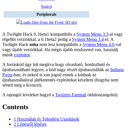
Source
Peripherals
A Twilight Hack 0.1beta1 kompatibilis a
System Menu 3.3
-al vagy
régebbi verziókkal, a 0.1beta2 pedig a
System Menu 3.4
-el. A
Twilight Hack
soha
nem lesz kompatibilis a
System Menu 4.0
-val
vagy újabb verziókkal. Ha mégis újabb rendszered van, használj
másik
exploitot
.
A forráskód úgy lett megírva hogy olvasható, hordozható és
újrahasználható legyen; a kód nagy részét újrahasználták az
Indiana
Pwns
-ban, és neked is van jogod ennek a kódnak az
újrahasználatával játékmentés exploitokat készíteni (hogyha nem
sérted meg a licencet).
A rajongói leveleket hagyd a
Twiizers Fanmail
oldalon(angolul).
Contents
1
Használati és Telepítési Utasítások
2
Lépésről lépésre