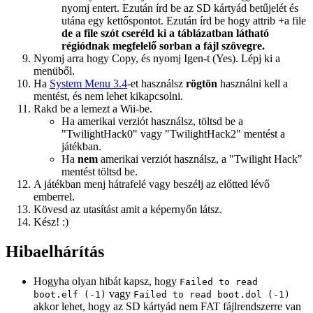
nyomj entert. Ezután írd be az SD kártyád betűjelét és
utána egy kettőspontot. Ezután írd be hogy attrib +a file
de a file szót cseréld ki a táblázatban látható
régiódnak megfelelő sorban a fájl szövegre.
Nyomj arra hogy Copy, és nyomj Igen-t (Yes). Lépj ki a
menüből.
Ha
System Menu 3.4
-et használsz
rögtön
használni kell a
mentést, és nem lehet kikapcsolni.
Rakd be a lemezt a Wii-be.
Ha amerikai verziót használsz, töltsd be a
"TwilightHack0" vagy "TwilightHack2" mentést a
játékban.
Ha
nem
amerikai verziót használsz, a "Twilight Hack"
mentést töltsd be.
A játékban menj hátrafelé vagy beszélj az előtted lévő
emberrel.
Kövesd az utasítást amit a képernyőn látsz.
Kész! :)
Hibaelhárítás
Hogyha olyan hibát kapsz, hogy
Failed to read
vagy
boot.elf (-1)
Failed to read boot.dol (-1)
akkor lehet, hogy az SD kártyád nem FAT fájlrendszerre van