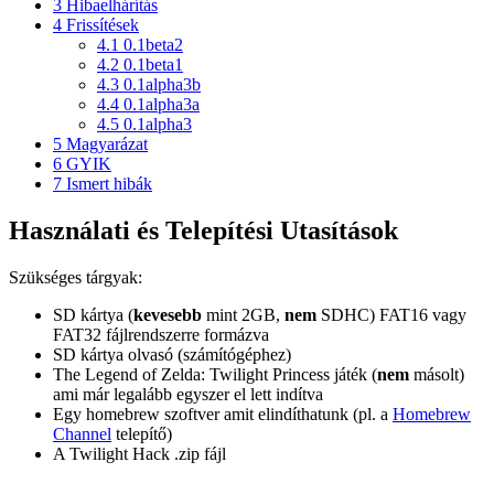
3
Hibaelhárítás
4
Frissítések
4.1
0.1beta2
4.2
0.1beta1
4.3
0.1alpha3b
4.4
0.1alpha3a
4.5
0.1alpha3
5
Magyarázat
6
GYIK
7
Ismert hibák
Használati és Telepítési Utasítások
Szükséges tárgyak:
SD kártya (
kevesebb
mint 2GB,
nem
SDHC) FAT16 vagy
FAT32 fájlrendszerre formázva
SD kártya olvasó (számítógéphez)
The Legend of Zelda: Twilight Princess játék (
nem
másolt)
ami már legalább egyszer el lett indítva
Egy homebrew szoftver amit elindíthatunk (pl. a
Homebrew
Channel
telepítő)
A Twilight Hack .zip fájl