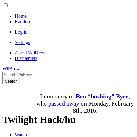
Home
Random
Log in
Settings
About WiiBrew
Disclaimers
WiiBrew
Search
In memory of
Ben “bushing” Byer
,
who
passed away
on Monday, February
8th, 2016.
Twilight Hack/hu
Watch