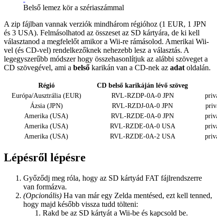
Belső lemez kör a szériaszámmal
A zip fájlban vannak verziók mindhárom régióhoz (1 EUR, 1 JPN
és 3 USA). Felmásolhatod az összeset az SD kártyára, de ki kell
választanod a megfelelőt amikor a Wii-re rámásolod. Amerikai Wii-
vel (és CD-vel) rendelkezőknek nehezebb lesz a választás. A
legegyszerűbb módszer hogy összehasonlítjuk az alábbi szöveget a
CD szövegével, ami a
belső
karikán van a CD-nek az
adat
oldalán.
Régió
CD belső karikáján lévő szöveg
Európa/Ausztrália (EUR)
RVL-RZDP-0A-0 JPN
priv
Ázsia (JPN)
RVL-RZDJ-0A-0 JPN
priv
Amerika (USA)
RVL-RZDE-0A-0 JPN
priv
Amerika (USA)
RVL-RZDE-0A-0 USA
priv
Amerika (USA)
RVL-RZDE-0A-2 USA
priv
Lépésről lépésre
Győződj meg róla, hogy az SD kártyád FAT fájlrendszerre
van formázva.
(Opcionális)
Ha van már egy Zelda mentésed, ezt kell tenned,
hogy majd később vissza tudd tölteni:
Rakd be az SD kártyát a Wii-be és kapcsold be.