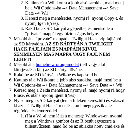
Kattints rá a Wii ikonra a jobb alsó sarokba, majd menj
be a Wii Options-ba --> Data Management --> Save
Data --> Wii
Keresd meg a mentésedet, nyomj rá, nyomj Copy-t, és
nyomj Igen-t(Yes).
Rakd be az SD kártyát a gépedbe, és mentsd le a
"private" mappát egy biztonságos helyre.
Másold át a "private" mappád a Twilight Hack .zip fájljából
az SD kártyádra.
AZ SD KÁRTYÁN A TWILIGHT
HACK FÁJLJAIN ÉS MAPPÁIN KÍVÜL
SEMMILYEN MÁS MAPPA VAGY FÁJL NEM
LEHET!
Másold át a
homebrew programodat
(.elf vagy .dol
kiterjesztésű fájl) az SD kártya tövébe.
Rakd be az SD kártyát a Wii-be és kapcsold be.
Kattints rá a Wii ikonra a jobb alsó sarokba, majd menj be a
Wii Options-ba --> Data Management --> Save Data --> Wii
Keresd meg a Zelda mentésed, nyomj rá, majd nyomj rá hogy
Erase, és utána nyomj Igent-t(Yes).
Nyisd meg az SD kártyát (fent a füleken keresztül) és válaszd
ki azt a "Twilight Hack" mentést, ami megegyezik a te
régióddal és lemezeddel.
(Ha a Wii-d nem látja a mentést): Windows-on nyomd
meg a Windows gombot és az R betűt egyszerre a
billentyűzeten, majd írd be az ablakba hogy cmd.exe és