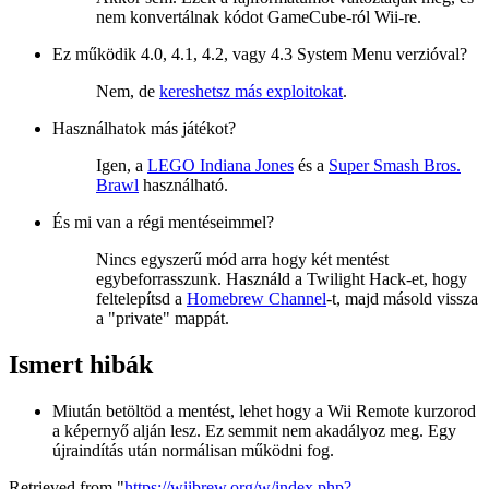
nem konvertálnak kódot GameCube-ról Wii-re.
Ez működik 4.0, 4.1, 4.2, vagy 4.3 System Menu verzióval?
Nem, de
kereshetsz más exploitokat
.
Használhatok más játékot?
Igen, a
LEGO Indiana Jones
és a
Super Smash Bros.
Brawl
használható.
És mi van a régi mentéseimmel?
Nincs egyszerű mód arra hogy két mentést
egybeforrasszunk. Használd a Twilight Hack-et, hogy
feltelepítsd a
Homebrew Channel
-t, majd másold vissza
a "private" mappát.
Ismert hibák
Miután betöltöd a mentést, lehet hogy a Wii Remote kurzorod
a képernyő alján lesz. Ez semmit nem akadályoz meg. Egy
újraindítás után normálisan működni fog.
Retrieved from "
https://wiibrew.org/w/index.php?