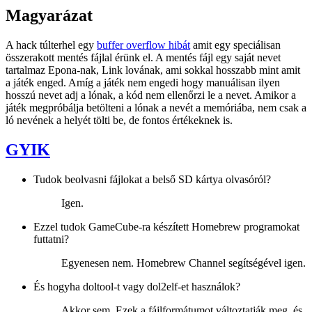
Magyarázat
A hack túlterhel egy
buffer overflow hibát
amit egy speciálisan
összerakott mentés fájlal érünk el. A mentés fájl egy saját nevet
tartalmaz Epona-nak, Link lovának, ami sokkal hosszabb mint amit
a játék enged. Amíg a játék nem engedi hogy manuálisan ilyen
hosszú nevet adj a lónak, a kód nem ellenőrzi le a nevet. Amikor a
játék megpróbálja betölteni a lónak a nevét a memóriába, nem csak a
ló nevének a helyét tölti be, de fontos értékeknek is.
GYIK
Tudok beolvasni fájlokat a belső SD kártya olvasóról?
Igen.
Ezzel tudok GameCube-ra készített Homebrew programokat
futtatni?
Egyenesen nem. Homebrew Channel segítségével igen.
És hogyha doltool-t vagy dol2elf-et használok?
Akkor sem. Ezek a fájlformátumot változtatják meg, és