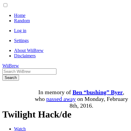
Home
Random
Log in
Settings
About WiiBrew
Disclaimers
WiiBrew
Search
In memory of
Ben “bushing” Byer
,
who
passed away
on Monday, February
8th, 2016.
Twilight Hack/de
Watch