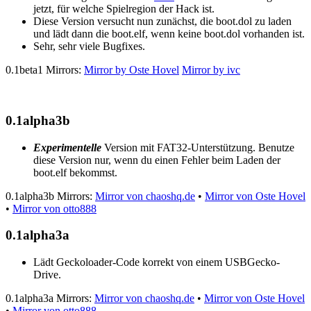
jetzt, für welche Spielregion der Hack ist.
Diese Version versucht nun zunächst, die boot.dol zu laden
und lädt dann die boot.elf, wenn keine boot.dol vorhanden ist.
Sehr, sehr viele Bugfixes.
0.1beta1 Mirrors:
Mirror by Oste Hovel
Mirror by ivc
0.1alpha3b
Experimentelle
Version mit FAT32-Unterstützung. Benutze
diese Version nur, wenn du einen Fehler beim Laden der
boot.elf bekommst.
0.1alpha3b Mirrors:
Mirror von chaoshq.de
•
Mirror von Oste Hovel
•
Mirror von otto888
0.1alpha3a
Lädt Geckoloader-Code korrekt von einem USBGecko-
Drive.
0.1alpha3a Mirrors:
Mirror von chaoshq.de
•
Mirror von Oste Hovel
•
Mirror von otto888