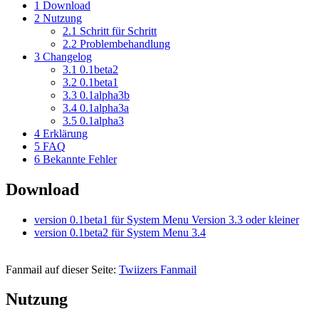
1
Download
2
Nutzung
2.1
Schritt für Schritt
2.2
Problembehandlung
3
Changelog
3.1
0.1beta2
3.2
0.1beta1
3.3
0.1alpha3b
3.4
0.1alpha3a
3.5
0.1alpha3
4
Erklärung
5
FAQ
6
Bekannte Fehler
Download
version 0.1beta1 für System Menu Version 3.3 oder kleiner
version 0.1beta2 für System Menu 3.4
Fanmail auf dieser Seite:
Twiizers Fanmail
Nutzung