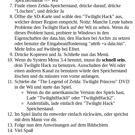
Speicherstände --> Wii
Finde einen Zelda-Speicherstand, drücke darauf, drücke
"Löschen", und drücke Ja
Öffne die SD-Karte und wähle den "Twilight Hack" aus,
welcher deiner Region entspricht. Notiz: Manche Leute haben
Probleme den Twilight Hack auf der Wii zu sehen. Wenn du
dieses Problem hasst, probiere in Windows in den
Eigenschaften der data.bin, den Hacken bei Archiv zu setzen
oder benutze die Eingabeaufforderung "attrib +a data.bin".
Mehr Infos auf #wiihelp bei Efnet.
Drücke Kopieren und Ja. Schließe nun das Menü.
Wenn du System Menu 3.4 benutzt, musst du
schnell sein
,
dein Twilight Hack zu benutzen. Ausschalten der Wii oder
einen anderen Kanal zu benutzen würde den Speicherstand
löschen und du müsstes von vorne anfangen.
Schiebe die "The Legend of Zelda: Twilight Princess" DVD
in die Wii und starte das Spiel.
Wenn du die amerikanische Version des Spiels hast,
Lade "TwilightHack0" oder "TwilightHack2".
Andernfalls, lade einfach den "Twilight Hack"
Speicherstand.
Im Spiel läufst du entweder einfach rückwärts, oder sprichst
mit dem Mann vor dir.
Folge nun den Anweisungen auf dem Bildschirm
Viel Spaß