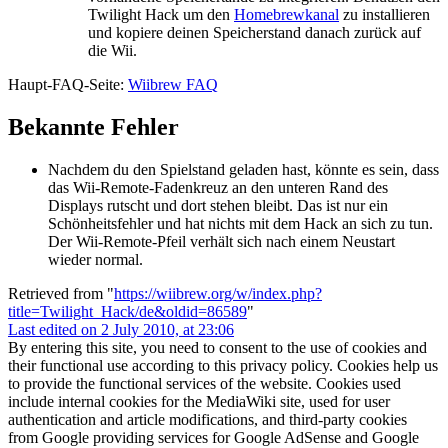
Twilight Hack um den
Homebrewkanal
zu installieren
und kopiere deinen Speicherstand danach zurück auf
die Wii.
Haupt-FAQ-Seite:
Wiibrew FAQ
Bekannte Fehler
Nachdem du den Spielstand geladen hast, könnte es sein, dass
das Wii-Remote-Fadenkreuz an den unteren Rand des
Displays rutscht und dort stehen bleibt. Das ist nur ein
Schönheitsfehler und hat nichts mit dem Hack an sich zu tun.
Der Wii-Remote-Pfeil verhält sich nach einem Neustart
wieder normal.
Retrieved from "
https://wiibrew.org/w/index.php?
title=Twilight_Hack/de&oldid=86589
"
Last edited on 2 July 2010, at 23:06
By entering this site, you need to consent to the use of cookies and
their functional use according to this privacy policy. Cookies help us
to provide the functional services of the website. Cookies used
include internal cookies for the MediaWiki site, used for user
authentication and article modifications, and third-party cookies
from Google providing services for Google AdSense and Google