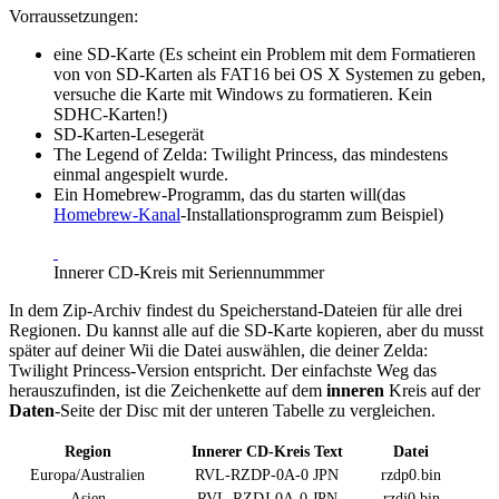
Vorraussetzungen:
eine SD-Karte (Es scheint ein Problem mit dem Formatieren
von von SD-Karten als FAT16 bei OS X Systemen zu geben,
versuche die Karte mit Windows zu formatieren. Kein
SDHC-Karten!)
SD-Karten-Lesegerät
The Legend of Zelda: Twilight Princess, das mindestens
einmal angespielt wurde.
Ein Homebrew-Programm, das du starten will(das
Homebrew-Kanal
-Installationsprogramm zum Beispiel)
Innerer CD-Kreis mit Seriennummmer
In dem Zip-Archiv findest du Speicherstand-Dateien für alle drei
Regionen. Du kannst alle auf die SD-Karte kopieren, aber du musst
später auf deiner Wii die Datei auswählen, die deiner Zelda:
Twilight Princess-Version entspricht. Der einfachste Weg das
herauszufinden, ist die Zeichenkette auf dem
inneren
Kreis auf der
Daten
-Seite der Disc mit der unteren Tabelle zu vergleichen.
Region
Innerer CD-Kreis Text
Datei
Europa/Australien
RVL-RZDP-0A-0 JPN
rzdp0.bin
Asien
RVL-RZDJ-0A-0 JPN
rzdj0.bin