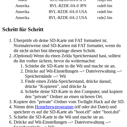
Amerika
RVL-RZDE-0A-0 JPN
rzde0.bin
Amerika
RVL-RZDE-0A-0 USA
rzde0.bin
Amerika
RVL-RZDE-0A-2 USA
rzde2.bin
Schritt für Schritt
Überprüfe ob deine SD-Karte mit FAT formatiert ist.
Normalerweise sind SD-Karten mit FAT formatier, wenn du
dir nicht sicher bist überspringe diesen Schritt.
(Optional)
Wenn du einen Zelda Speicherstand hast, solltest
du ihn vorher sichern, bevor du weitermachst:
Schiebe die SD-Karte in die Wii und mache sie an.
Drücke auf Wii-Einstellungen --> Dateiverwaltung -->
Speicherstände --> Wii
Finde einen Zelda-Speicherstand, drücke darauf,
drücke "Kopieren", und drücke Ja
Schiebe deine SD-Karte in den Computer, und kopiere
den "private" Ordner an einen sicheren Ort.
Kopiere den "private"-Ordner vom Twilight Hack auf die SD.
Nimm dein
Homebrewprogramm
(elf oder dol Datei) und
speichere es auf die SD-Karte als "boot.elf" oder "boot.dol"
Schiebe die SD-Karte in die Wii und mache sie an.
Drücke auf Wii-Einstellungen --> Dateiverwaltung -->